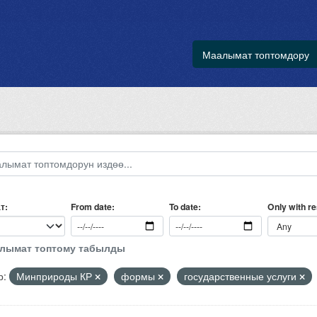
Маалымат топтомдору
т
Only with r
From date
To date
алымат топтому табылды
р:
Минприроды КР
формы
государственные услуги