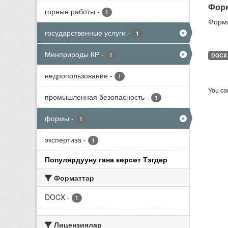
Форм
горные работы
-
1
Формы
государственные услуги
-
1
Минприроды КР
-
1
DOCX
недропользование
-
1
You can
промышленная безопасность
-
1
формы
-
1
экспертиза
-
1
Популярдууну гана көрсөт Тэгдер
Форматтар
DOCX
-
1
Лицензиялар