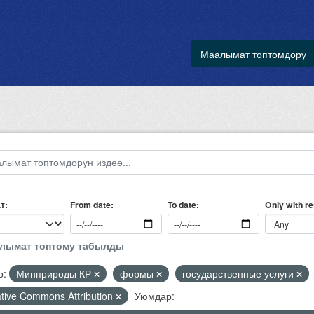
Маалымат топтомдору
т
Only with r
From date
To date
алымат топтому табылды
р:
Минприроды КР
формы
государственные услуги
tive Commons Attribution
Уюмдар: