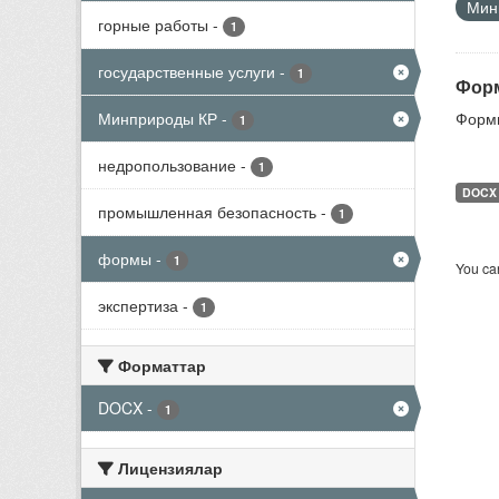
Мини
горные работы
-
1
государственные услуги
-
1
Форм
Минприроды КР
-
Формы
1
недропользование
-
1
DOCX
промышленная безопасность
-
1
формы
-
1
You can
экспертиза
-
1
Форматтар
DOCX
-
1
Лицензиялар