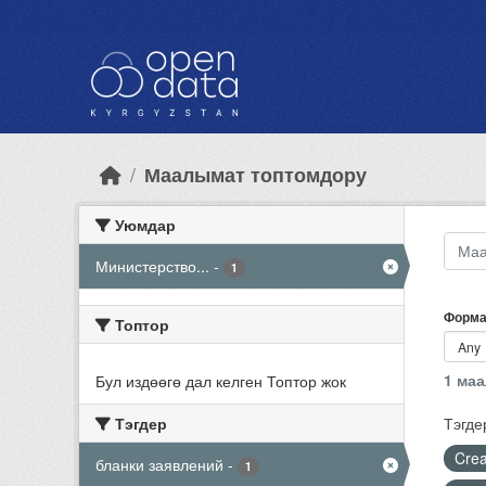
Skip to main content
Маалымат топтомдору
Уюмдар
Министерство...
-
1
Форма
Топтор
1 ма
Бул издөөгө дал келген Топтор жок
Тэгдер
Тэгде
Crea
бланки заявлений
-
1