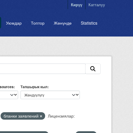
Кирүү
Катталуу
Уюмдар
Топтор
Жөнүндө
Statistics
esources
Тапшырык кыл
бланки заявлений
Лицензиялар: