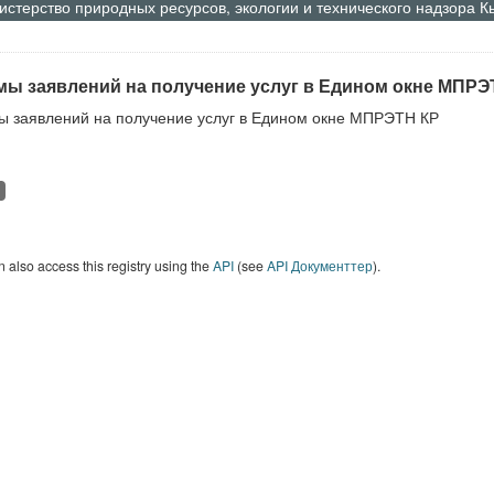
стерство природных ресурсов, экологии и технического надзора 
ы заявлений на получение услуг в Едином окне МПРЭ
 заявлений на получение услуг в Едином окне МПРЭТН КР
 also access this registry using the
API
(see
API Документтер
).