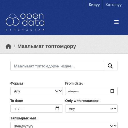
Skip to main content
Кирүү
Катталуу
Маалымат топтомдору
Формат
From date
Only with resources
To date
Тапшырык кыл