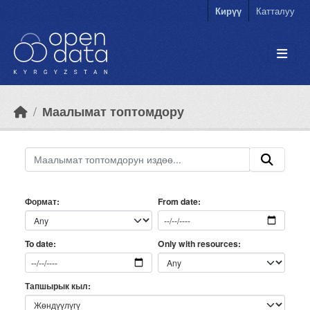
Skip to main content
Кирүү
Катталуу
Маалымат топтомдору
Формат
From date
Only with resources
To date
Тапшырык кыл