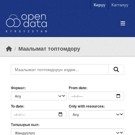
Skip to main content
Кирүү
Катталуу
Маалымат топтомдору
Формат
From date
Only with resources
To date
Тапшырык кыл