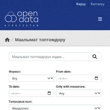
Skip to main content
Кирүү
Катталуу
Маалымат топтомдору
Формат
From date
Only with resources
To date
Тапшырык кыл