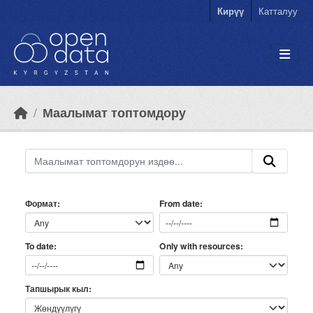
Skip to main content
Кирүү
Катталуу
Маалымат топтомдору
Формат
From date
Only with resources
To date
Тапшырык кыл