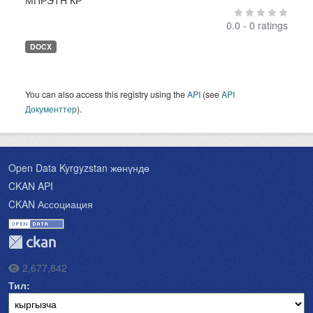
МПРЭТН КР
0.0 - 0 ratings
DOCX
You can also access this registry using the
API
(see
API
Документтер
).
Open Data Kyrgyzstan жөнүндө
CKAN API
CKAN Ассоциация
2,677,842
Тил