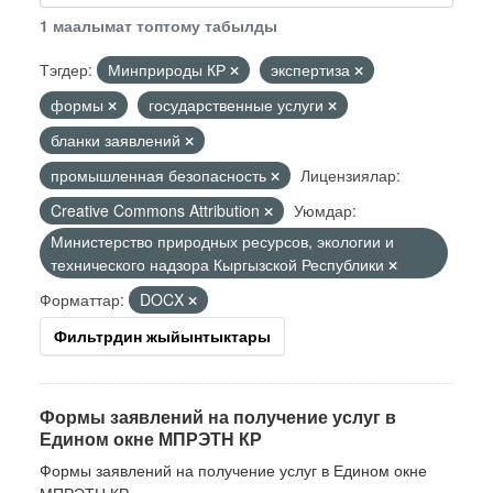
1 маалымат топтому табылды
Тэгдер:
Минприроды КР
экспертиза
формы
государственные услуги
бланки заявлений
промышленная безопасность
Лицензиялар:
Creative Commons Attribution
Уюмдар:
Министерство природных ресурсов, экологии и
технического надзора Кыргызской Республики
Форматтар:
DOCX
Фильтрдин жыйынтыктары
Формы заявлений на получение услуг в
Едином окне МПРЭТН КР
Формы заявлений на получение услуг в Едином окне