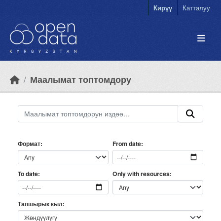
Skip to main content
Кирүү
Катталуу
Маалымат топтомдору
Формат
From date
Only with resources
To date
Тапшырык кыл