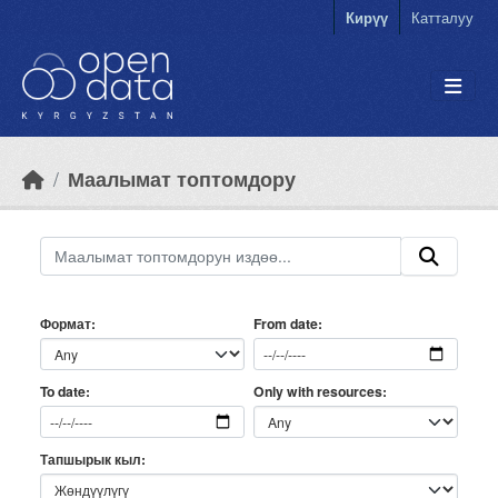
Skip to main content
Кирүү
Катталуу
Маалымат топтомдору
Формат
From date
Only with resources
To date
Тапшырык кыл