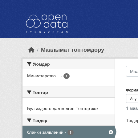
Skip to main content
Маалымат топтомдору
Уюмдар
Министерство...
-
1
Форма
Топтор
1 ма
Бул издөөгө дал келген Топтор жок
Тэгдер
Тэгде
бланки заявлений
-
1