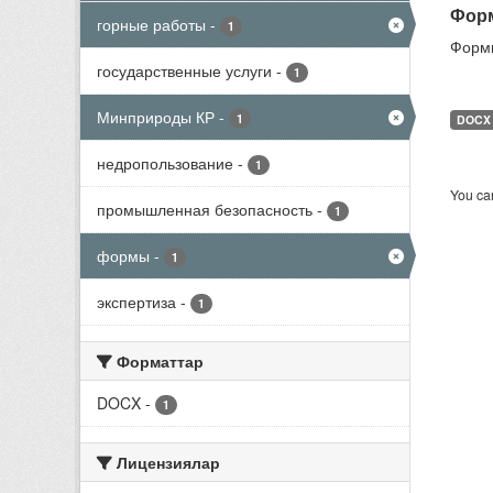
Форм
горные работы
-
1
Формы
государственные услуги
-
1
Минприроды КР
-
1
DOCX
недропользование
-
1
You can
промышленная безопасность
-
1
формы
-
1
экспертиза
-
1
Форматтар
DOCX
-
1
Лицензиялар