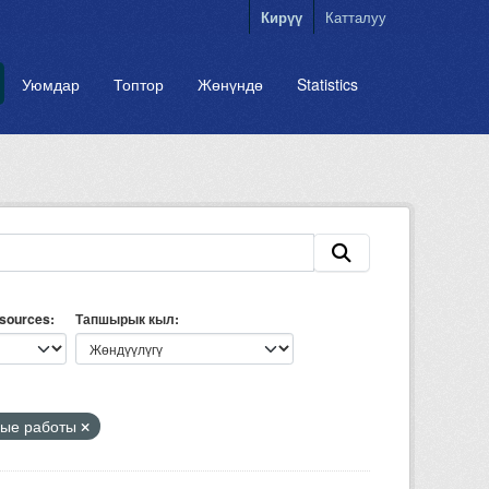
Кирүү
Катталуу
Уюмдар
Топтор
Жөнүндө
Statistics
esources
Тапшырык кыл
ные работы