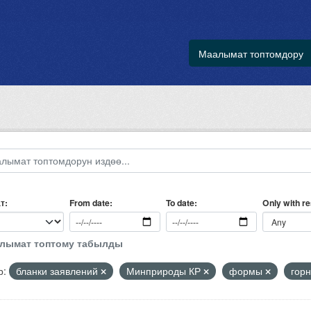
Маалымат топтомдору
т
Only with r
From date
To date
алымат топтому табылды
р:
бланки заявлений
Минприроды КР
формы
гор