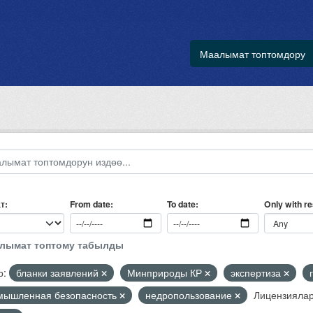
Маалымат топтомдору
т
Only with r
From date
To date
алымат топтому табылды
р:
бланки заявлений
Минприроды КР
экспертиза
мышленная безопасность
недропользование
Лицензиялар