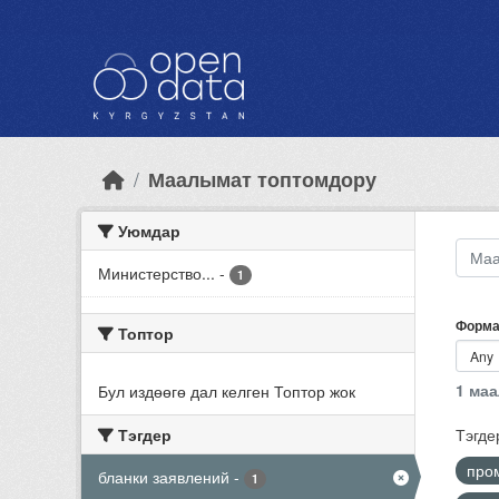
Skip to main content
Маалымат топтомдору
Уюмдар
Министерство...
-
1
Форма
Топтор
1 ма
Бул издөөгө дал келген Топтор жок
Тэгдер
Тэгде
про
бланки заявлений
-
1