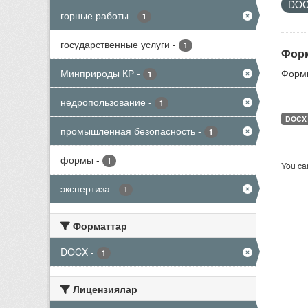
DO
горные работы
-
1
государственные услуги
-
1
Форм
Минприроды КР
-
Формы
1
недропользование
-
1
DOCX
промышленная безопасность
-
1
формы
-
1
You can
экспертиза
-
1
Форматтар
DOCX
-
1
Лицензиялар