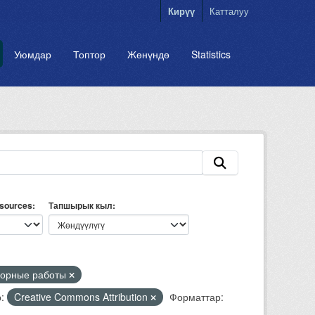
Кирүү
Катталуу
Уюмдар
Топтор
Жөнүндө
Statistics
esources
Тапшырык кыл
горные работы
:
Creative Commons Attribution
Форматтар: