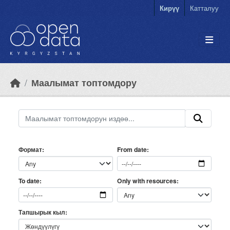
Skip to main content
Кирүү
Катталуу
Маалымат топтомдору
Формат
From date
Only with resources
To date
Тапшырык кыл