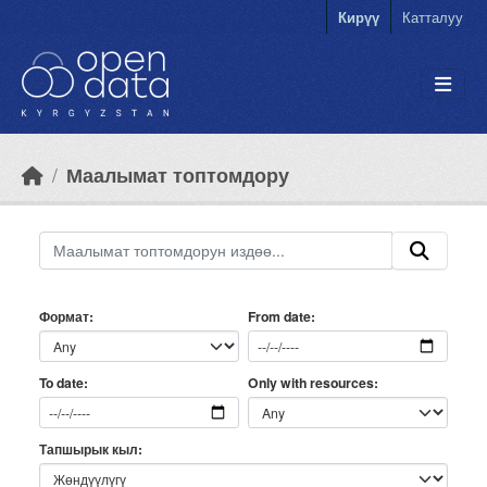
Skip to main content
Кирүү
Катталуу
Маалымат топтомдору
Формат
From date
Only with resources
To date
Тапшырык кыл