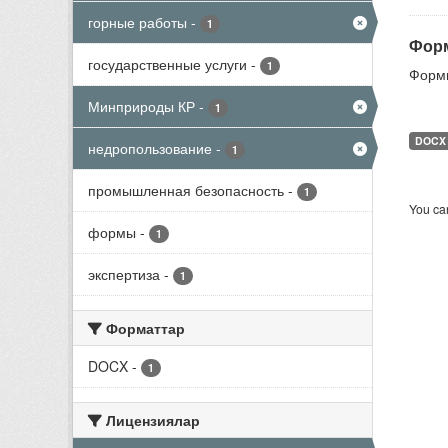
горные работы
-
1
Форм
государственные услуги
-
1
Формы
Минприроды КР
-
1
DOCX
недропользование
-
1
промышленная безопасность
-
1
You can
формы
-
1
экспертиза
-
1
Форматтар
DOCX
-
1
Лицензиялар