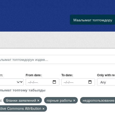
Маалымат топтомдору
т
Only with r
From date
To date
алымат топтому табылды
р:
бланки заявлений
горные работы
недропользовани
tive Commons Attribution