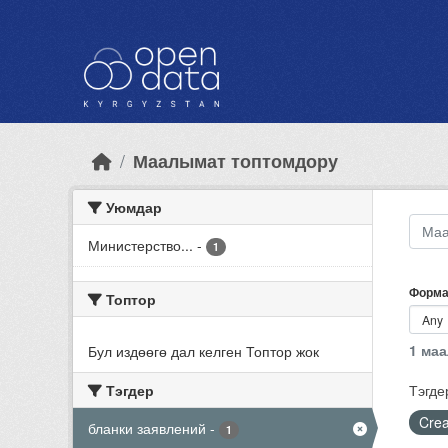
Skip to main content
Маалымат топтомдору
Уюмдар
Министерство...
-
1
Форма
Топтор
1 ма
Бул издөөгө дал келген Топтор жок
Тэгдер
Тэгде
Crea
бланки заявлений
-
1