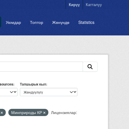
Кирүү
Катталуу
Уюмдар
Топтор
Жөнүндө
Statistics
esources
Тапшырык кыл
е
Минприроды КР
Лицензиялар: