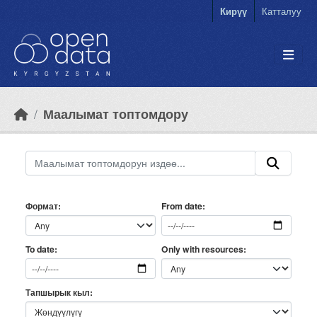
Skip to main content
Кирүү
Катталуу
Маалымат топтомдору
Формат
From date
Only with resources
To date
Тапшырык кыл