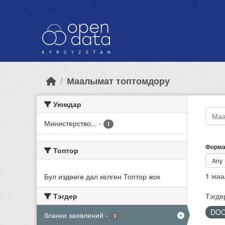
Skip to main content
Маалымат топтомдору
Уюмдар
Министерство...
-
1
Форма
Топтор
1 ма
Бул издөөгө дал келген Топтор жок
Тэгдер
Тэгде
DO
бланки заявлений
-
1