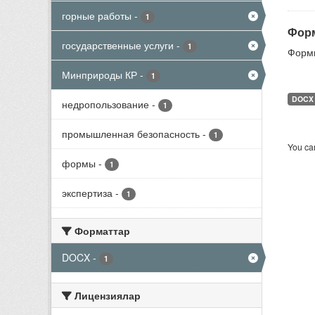
горные работы
-
1
Форм
государственные услуги
-
1
Формы
Минприроды КР
-
1
DOCX
недропользование
-
1
промышленная безопасность
-
1
You can
формы
-
1
экспертиза
-
1
Форматтар
DOCX
-
1
Лицензиялар