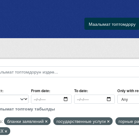
Маалымат топтомдору
т
Only with r
From date
To date
алымат топтому табылды
р:
бланки заявлений
государственные услуги
горные р
CX