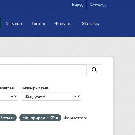
Кирүү
Катталуу
Уюмдар
Топтор
Жөнүндө
Statistics
esources
Тапшырык кыл
аботы
Минприроды КР
Форматтар: