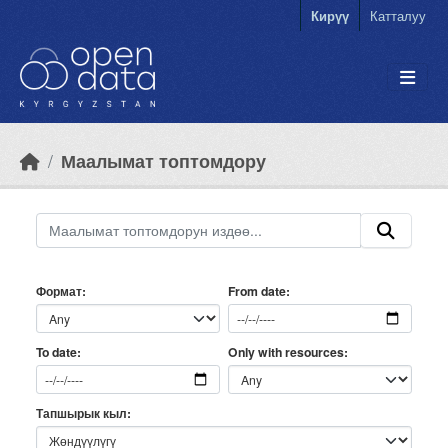
Skip to main content
Кирүү
Катталуу
Маалымат топтомдору
Формат
From date
Only with resources
To date
Тапшырык кыл