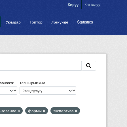
Кирүү
Катталуу
Уюмдар
Топтор
Жөнүндө
Statistics
esources
Тапшырык кыл
ьзование
формы
экспертиза