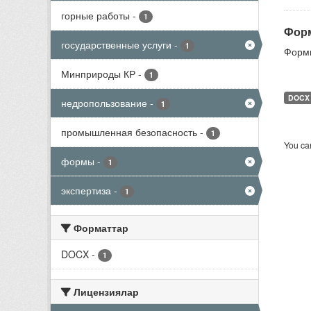
горные работы
-
1
Форм
государственные услуги
-
1
Формы
Минприроды КР
-
1
DOCX
недропользование
-
1
промышленная безопасность
-
1
You can
формы
-
1
экспертиза
-
1
Форматтар
DOCX
-
1
Лицензиялар