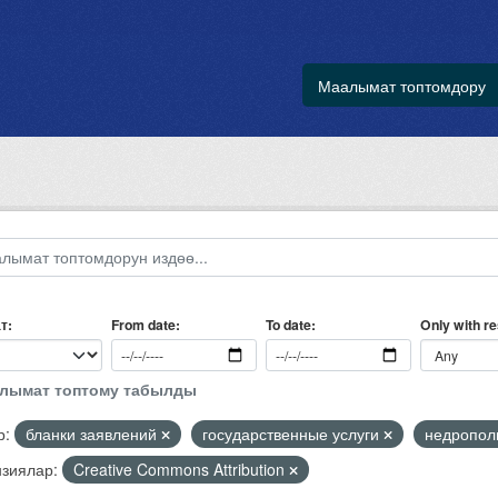
Маалымат топтомдору
т
Only with r
From date
To date
алымат топтому табылды
р:
бланки заявлений
государственные услуги
недропол
зиялар:
Creative Commons Attribution