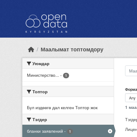
Skip to main content
Маалымат топтомдору
Уюмдар
Министерство...
-
1
Форма
Топтор
1 ма
Бул издөөгө дал келген Топтор жок
Тэгдер
Тэгде
Лицен
бланки заявлений
-
1