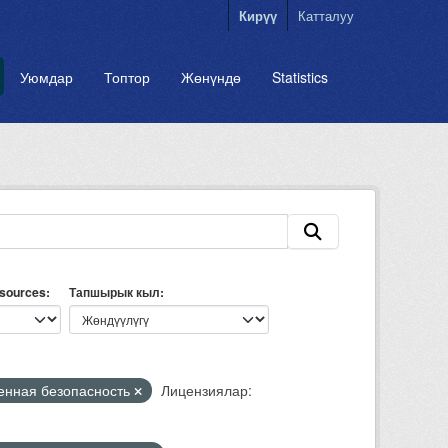
Кирүү
Катталуу
Уюмдар
Топтор
Жөнүндө
Statistics
esources
Тапшырык кыл
нная безопасность
Лицензиялар: