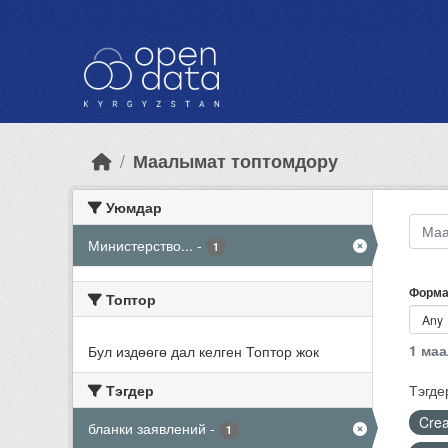
Skip to main content
Маалымат топтомдору
Уюмдар
Министерство...
-
1
Форма
Топтор
1 ма
Бул издөөгө дал келген Топтор жок
Тэгдер
Тэгде
Crea
бланки заявлений
-
1