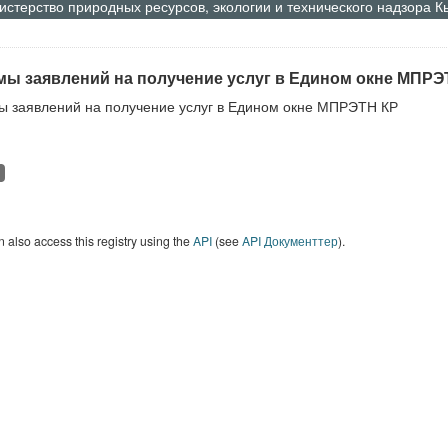
стерство природных ресурсов, экологии и технического надзора 
ы заявлений на получение услуг в Едином окне МПРЭ
 заявлений на получение услуг в Едином окне МПРЭТН КР
 also access this registry using the
API
(see
API Документтер
).