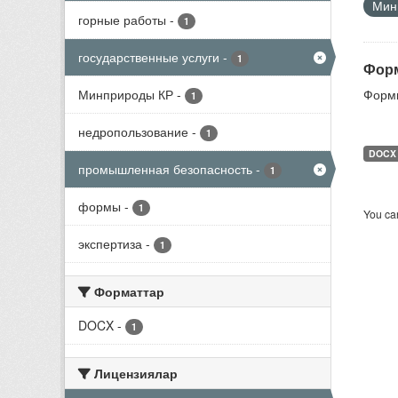
Мини
горные работы
-
1
государственные услуги
-
1
Форм
Минприроды КР
-
Формы
1
недропользование
-
1
DOCX
промышленная безопасность
-
1
формы
-
1
You can
экспертиза
-
1
Форматтар
DOCX
-
1
Лицензиялар