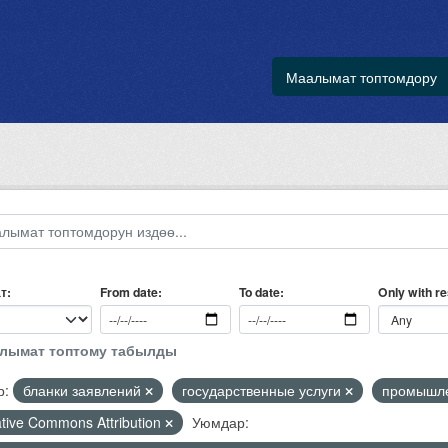
Маалымат топтомдору
т
Only with r
From date
To date
алымат топтому табылды
р:
бланки заявлений
государственные услуги
промышле
tive Commons Attribution
Уюмдар: