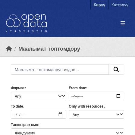
Skip to main content
Кирүү
Катталуу
Маалымат топтомдору
Формат
From date
Only with resources
To date
Тапшырык кыл