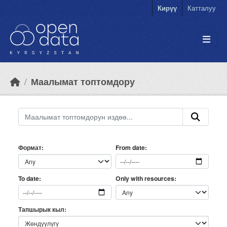
Skip to main content
Кирүү
Катталуу
Маалымат топтомдору
Формат
From date
Only with resources
To date
Тапшырык кыл