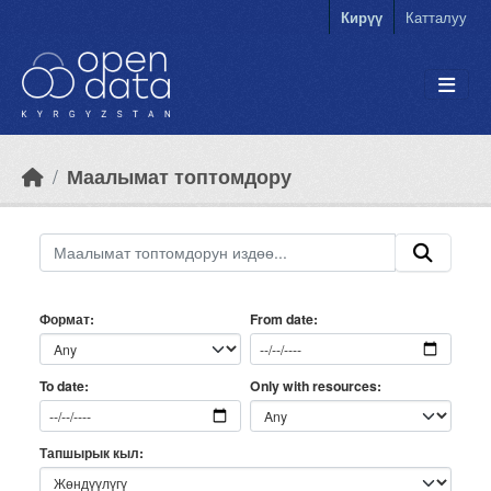
Skip to main content
Кирүү
Катталуу
Маалымат топтомдору
Формат
From date
Only with resources
To date
Тапшырык кыл