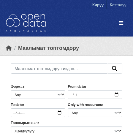
Skip to main content
Кирүү
Катталуу
Маалымат топтомдору
Формат
From date
Only with resources
To date
Тапшырык кыл