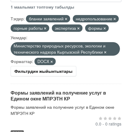
1 маалымат топтому табылды
Тэгдер:
бланки заявлений
недропользование
горные работы
экспертиза
формы
Уюмдар:
Министерство природных ресурсов, экологии и
технического надзора Кыргызской Республики
Форматтар:
DOCX
Фильтрдин жыйынтыктары
Формы заявлений на получение услуг в
Едином окне МПРЭТН КР
Формы заявлений на получение услуг в Едином окне
МПРЭТН КР
0.0 - 0 ratings