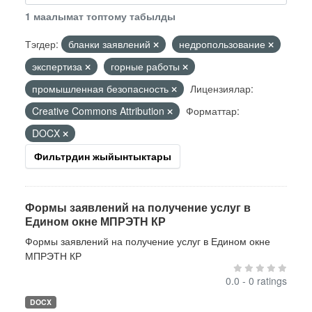
1 маалымат топтому табылды
Тэгдер:
бланки заявлений
недропользование
экспертиза
горные работы
промышленная безопасность
Лицензиялар:
Creative Commons Attribution
Форматтар:
DOCX
Фильтрдин жыйынтыктары
Формы заявлений на получение услуг в
Едином окне МПРЭТН КР
Формы заявлений на получение услуг в Едином окне
МПРЭТН КР
0.0 - 0 ratings
DOCX