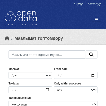
Skip to main content
Кирүү
Катталуу
Маалымат топтомдору
Формат
From date
Only with resources
To date
Тапшырык кыл