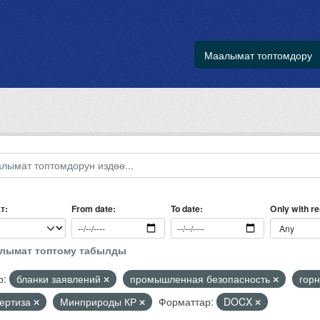
Маалымат топтомдору
т
Only with r
From date
To date
алымат топтому табылды
р:
бланки заявлений
промышленная безопасность
гор
пертиза
Минприроды КР
Форматтар:
DOCX