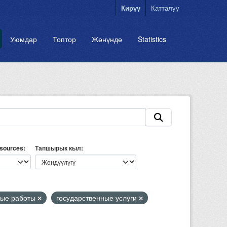
Кирүү
Катталуу
Уюмдар
Топтор
Жөнүндө
Statistics
esources
Тапшырык кыл
ные работы
государственные услуги