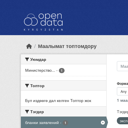
Skip to main content
Маалымат топтомдору
Уюмдар
Министерство...
-
1
Форма
Топтор
1 ма
Бул издөөгө дал келген Топтор жок
Тэгдер
Тэгде
экс
бланки заявлений
-
1