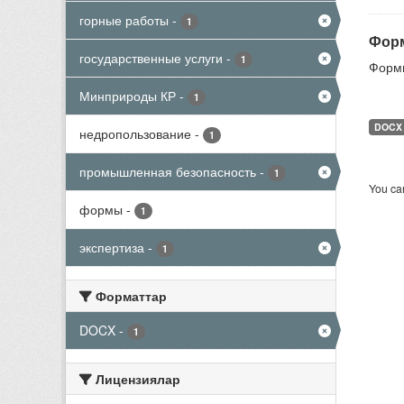
горные работы
-
1
Форм
государственные услуги
-
1
Формы
Минприроды КР
-
1
DOCX
недропользование
-
1
промышленная безопасность
-
1
You can
формы
-
1
экспертиза
-
1
Форматтар
DOCX
-
1
Лицензиялар