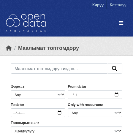
Skip to main content
Кирүү
Катталуу
Маалымат топтомдору
Формат
From date
Only with resources
To date
Тапшырык кыл