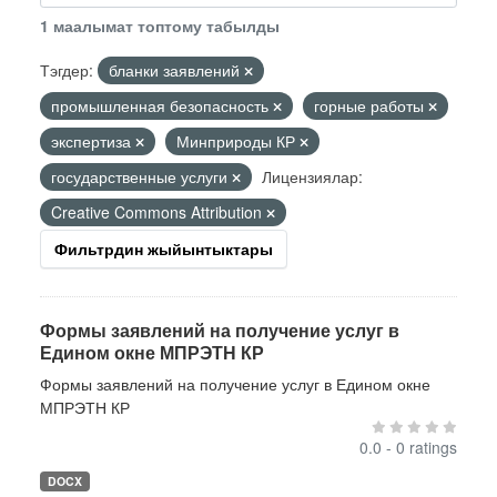
1 маалымат топтому табылды
Тэгдер:
бланки заявлений
промышленная безопасность
горные работы
экспертиза
Минприроды КР
государственные услуги
Лицензиялар:
Creative Commons Attribution
Фильтрдин жыйынтыктары
Формы заявлений на получение услуг в
Едином окне МПРЭТН КР
Формы заявлений на получение услуг в Едином окне
МПРЭТН КР
0.0 - 0 ratings
DOCX