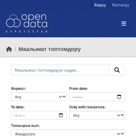
Skip to main content
Кирүү
Катталуу
Маалымат топтомдору
Формат
From date
Only with resources
To date
Тапшырык кыл