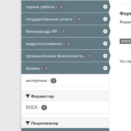
горные работы
-
1
Форм
государственные услуги
-
1
Формы
Минприроды КР
-
1
DOCX
недропользование
-
1
промышленная безопасность
-
1
You can
формы
-
1
экспертиза
-
1
Форматтар
DOCX
-
1
Лицензиялар