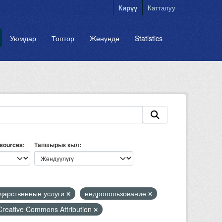
Кирүү
Катталуу
Уюмдар
Топтор
Жөнүндө
Statistics
esources
Тапшырык кыл
ударственные услуги
недропользование
Creative Commons Attribution