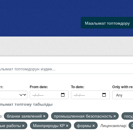
Маалымат топтомдору
т
Only with r
From date
To date
алымат топтому табылды
р:
бланки заявлений
промышленная безопасность
гос
ные работы
Минприроды КР
формы
Лицензиялар: