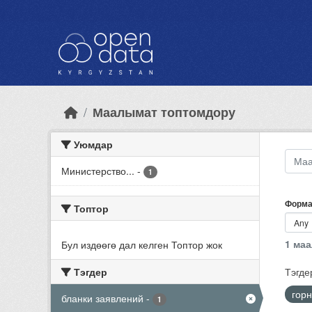
Skip to main content
Маалымат топтомдору
Уюмдар
Министерство...
-
1
Форма
Топтор
1 ма
Бул издөөгө дал келген Топтор жок
Тэгдер
Тэгде
гор
бланки заявлений
-
1