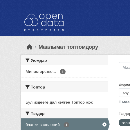
Skip to main content
Маалымат топтомдору
Уюмдар
Министерство...
-
1
Форма
Топтор
1 ма
Бул издөөгө дал келген Топтор жок
Тэгдер
Тэгде
гор
бланки заявлений
-
1