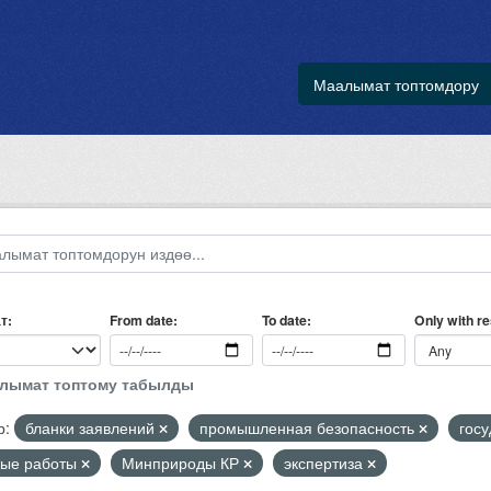
Маалымат топтомдору
т
Only with r
From date
To date
алымат топтому табылды
р:
бланки заявлений
промышленная безопасность
гос
ные работы
Минприроды КР
экспертиза