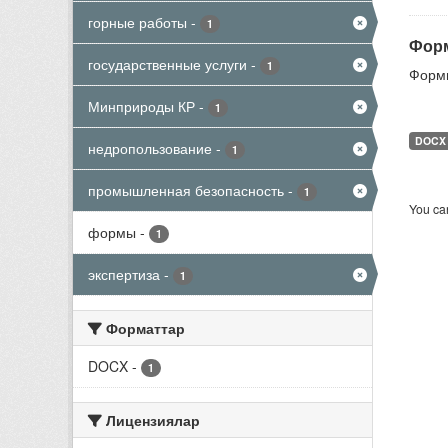
горные работы
-
1
Форм
государственные услуги
-
1
Формы
Минприроды КР
-
1
DOCX
недропользование
-
1
промышленная безопасность
-
1
You can
формы
-
1
экспертиза
-
1
Форматтар
DOCX
-
1
Лицензиялар