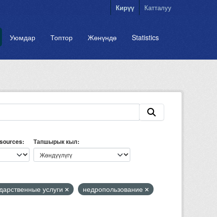
Кирүү
Катталуу
Уюмдар
Топтор
Жөнүндө
Statistics
esources
Тапшырык кыл
ударственные услуги
недропользование