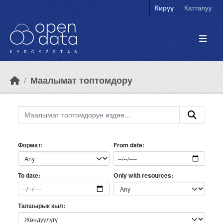
Skip to main content
Кирүү
Катталуу
Маалымат топтомдору
Формат
From date
Only with resources
To date
Тапшырык кыл