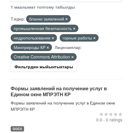
1 маалымат топтому табылды
Тэгдер:
бланки заявлений
промышленная безопасность
недропользование
горные работы
Минприроды КР
Лицензиялар:
Creative Commons Attribution
Фильтрдин жыйынтыктары
Формы заявлений на получение услуг в
Едином окне МПРЭТН КР
Формы заявлений на получение услуг в Едином окне
МПРЭТН КР
0.0 - 0 ratings
DOCX