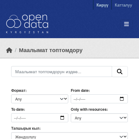
Skip to main content
Кирүү
Катталуу
Маалымат топтомдору
Формат
From date
Only with resources
To date
Тапшырык кыл