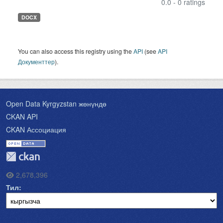
0.0 - 0 ratings
DOCX
You can also access this registry using the
API
(see
API
Документтер
).
Open Data Kyrgyzstan жөнүндө
CKAN API
CKAN Ассоциация
2,678,396
Тил