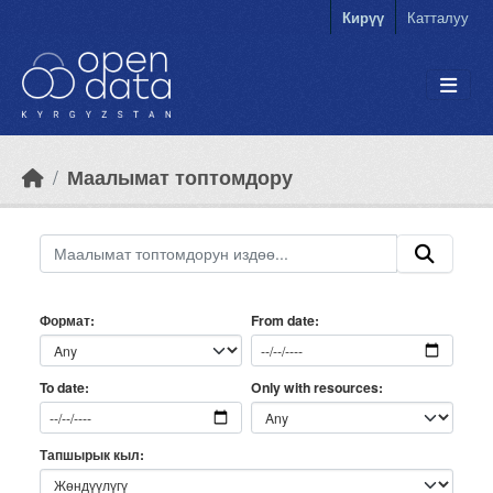
Skip to main content
Кирүү
Катталуу
Маалымат топтомдору
Формат
From date
Only with resources
To date
Тапшырык кыл