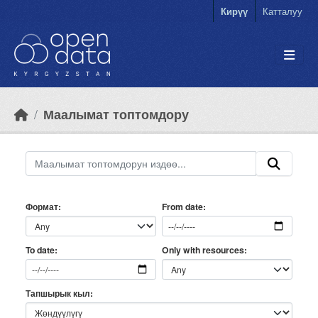
Skip to main content
Кирүү
Катталуу
Маалымат топтомдору
Формат
From date
Only with resources
To date
Тапшырык кыл