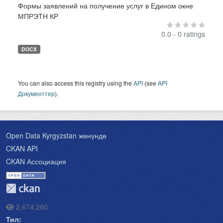
Формы заявлений на получение услуг в Едином окне
МПРЭТН КР
0.0 - 0 ratings
DOCX
You can also access this registry using the
API
(see
API
Документтер
).
Open Data Kyrgyzstan жөнүндө
CKAN API
CKAN Ассоциация
2,674,260
Тил