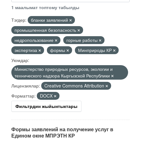
1 маалымат топтому табылды
Тэгдер:
бланки заявлений
промышленная безопасность
недропользование
горные работы
экспертиза
формы
Минприроды КР
Уюмдар:
Министерство природных ресурсов, экологии и
технического надзора Кыргызской Республики
Лицензиялар:
Creative Commons Attribution
Форматтар:
DOCX
Фильтрдин жыйынтыктары
Формы заявлений на получение услуг в
Едином окне МПРЭТН КР