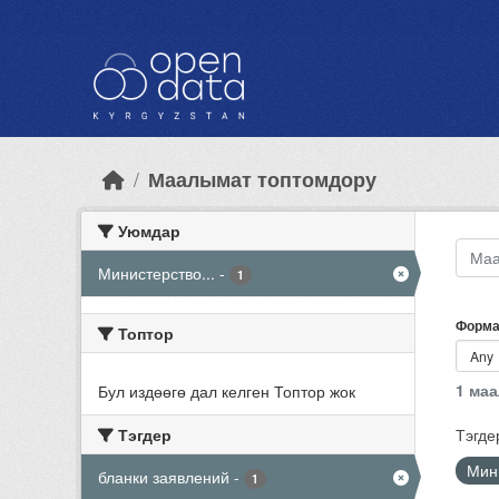
Skip to main content
Маалымат топтомдору
Уюмдар
Министерство...
-
1
Форма
Топтор
1 ма
Бул издөөгө дал келген Топтор жок
Тэгдер
Тэгде
Мини
бланки заявлений
-
1