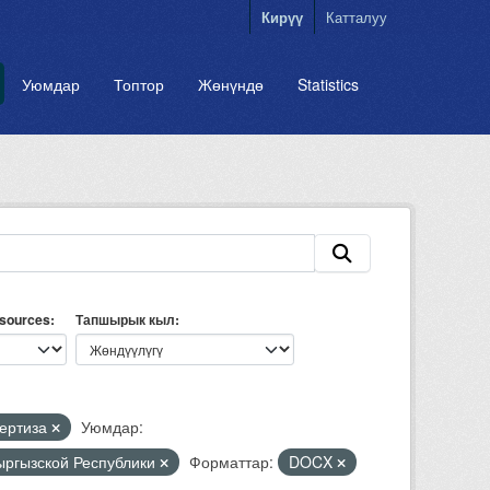
Кирүү
Катталуу
Уюмдар
Топтор
Жөнүндө
Statistics
esources
Тапшырык кыл
пертиза
Уюмдар:
Кыргызской Республики
Форматтар:
DOCX