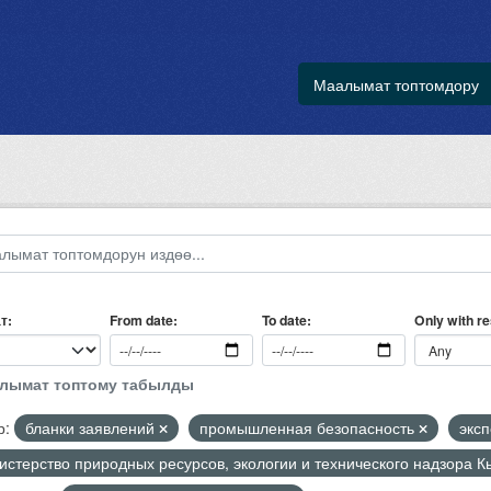
Маалымат топтомдору
т
Only with r
From date
To date
алымат топтому табылды
р:
бланки заявлений
промышленная безопасность
экс
стерство природных ресурсов, экологии и технического надзора 