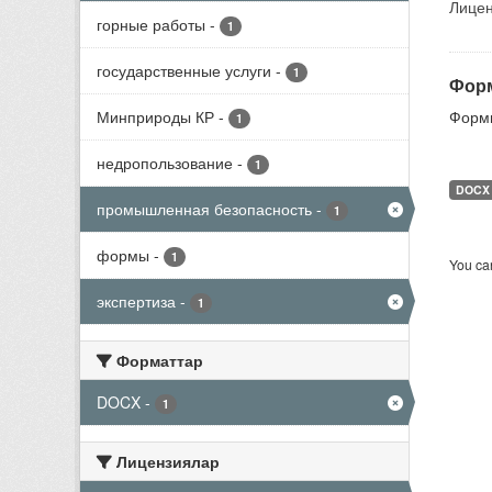
Лицен
горные работы
-
1
государственные услуги
-
1
Форм
Минприроды КР
-
Формы
1
недропользование
-
1
DOCX
промышленная безопасность
-
1
формы
-
1
You can
экспертиза
-
1
Форматтар
DOCX
-
1
Лицензиялар