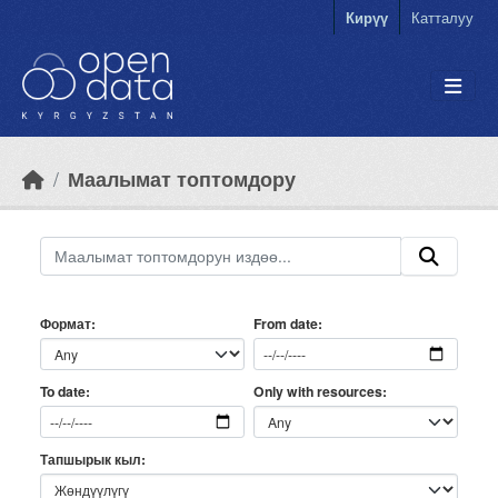
Skip to main content
Кирүү
Катталуу
Маалымат топтомдору
Формат
From date
Only with resources
To date
Тапшырык кыл