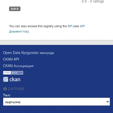
0.0 - 0 ratings
DOCX
You can also access this registry using the
API
(see
API
Документтер
).
Open Data Kyrgyzstan жөнүндө
CKAN API
CKAN Ассоциация
2,675,852
Тил