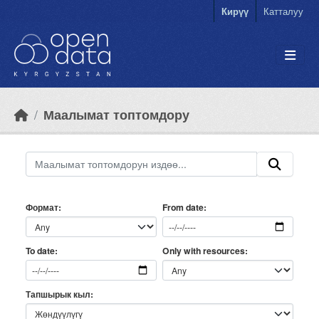
Skip to main content
Кирүү
Катталуу
Маалымат топтомдору
Формат
From date
Only with resources
To date
Тапшырык кыл