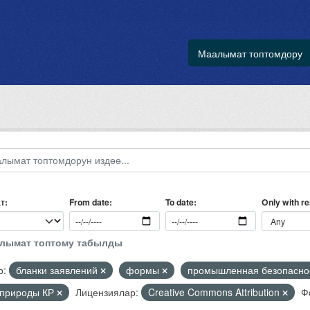
Маалымат топтомдору
т
Only with r
From date
To date
алымат топтому табылды
р:
бланки заявлений
формы
промышленная безопасно
природы КР
Лицензиялар:
Creative Commons Attribution
Ф