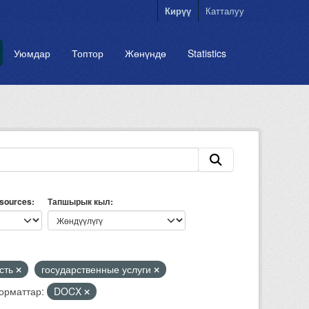
Кирүү
Катталуу
Уюмдар
Топтор
Жөнүндө
Statistics
esources
Тапшырык кыл
сть
государственные услуги
орматтар:
DOCX