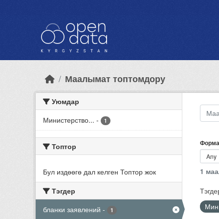
Skip to main content
Маалымат топтомдору
Уюмдар
Министерство...
-
1
Форма
Топтор
1 ма
Бул издөөгө дал келген Топтор жок
Тэгдер
Тэгде
Мин
бланки заявлений
-
1