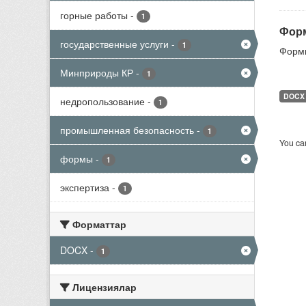
горные работы
-
1
Форм
государственные услуги
-
1
Формы
Минприроды КР
-
1
DOCX
недропользование
-
1
промышленная безопасность
-
1
You can
формы
-
1
экспертиза
-
1
Форматтар
DOCX
-
1
Лицензиялар