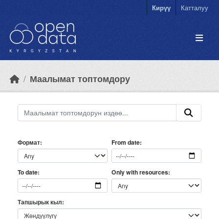
Skip to main content
Кирүү
Катталуу
Маалымат топтомдору
Формат
From date
Only with resources
To date
Тапшырык кыл