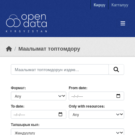
Skip to main content
Кирүү
Катталуу
Маалымат топтомдору
Формат
From date
Only with resources
To date
Тапшырык кыл