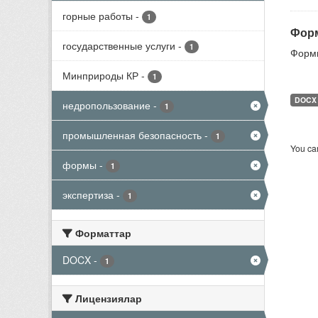
горные работы
-
1
Форм
государственные услуги
-
1
Формы
Минприроды КР
-
1
DOCX
недропользование
-
1
промышленная безопасность
-
1
You can
формы
-
1
экспертиза
-
1
Форматтар
DOCX
-
1
Лицензиялар