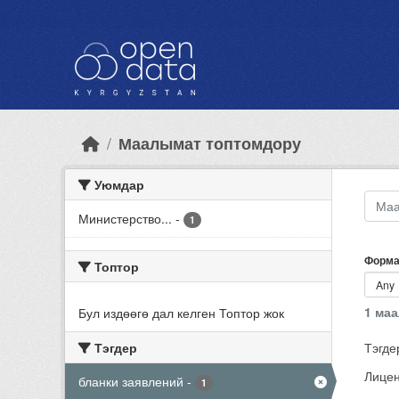
Skip to main content
Маалымат топтомдору
Уюмдар
Министерство...
-
1
Форма
Топтор
1 ма
Бул издөөгө дал келген Топтор жок
Тэгдер
Тэгде
Лицен
бланки заявлений
-
1