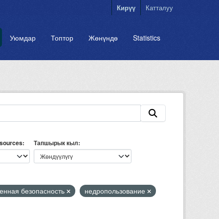
Кирүү
Катталуу
Уюмдар
Топтор
Жөнүндө
Statistics
esources
Тапшырык кыл
нная безопасность
недропользование