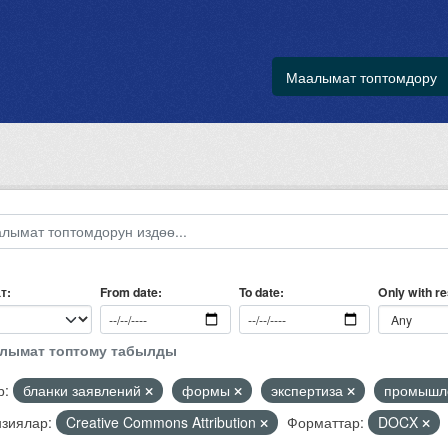
Маалымат топтомдору
т
Only with r
From date
To date
алымат топтому табылды
р:
бланки заявлений
формы
экспертиза
промышле
зиялар:
Creative Commons Attribution
Форматтар:
DOCX