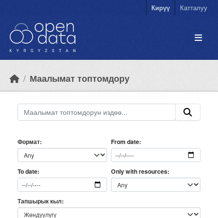
Skip to main content
Кирүү
Катталуу
Маалымат топтомдору
Формат
From date
Only with resources
To date
Тапшырык кыл