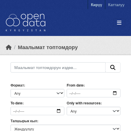
Skip to main content
Кирүү
Катталуу
Маалымат топтомдору
Формат
From date
Only with resources
To date
Тапшырык кыл