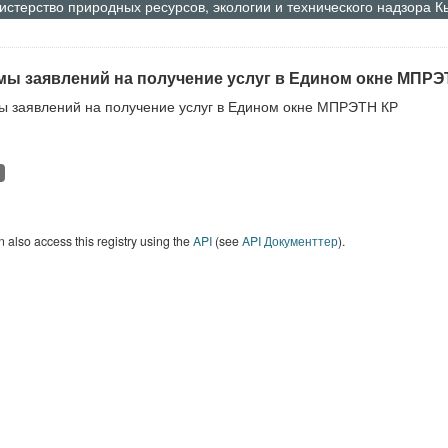
стерство природных ресурсов, экологии и технического надзора 
ы заявлений на получение услуг в Едином окне МПРЭ
 заявлений на получение услуг в Едином окне МПРЭТН КР
 also access this registry using the
API
(see
API Документтер
).