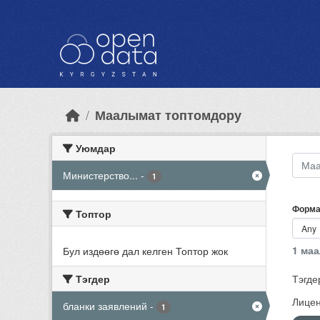
Skip to main content
Маалымат топтомдору
Уюмдар
Министерство...
-
1
Форма
Топтор
1 ма
Бул издөөгө дал келген Топтор жок
Тэгдер
Тэгде
Лицен
бланки заявлений
-
1