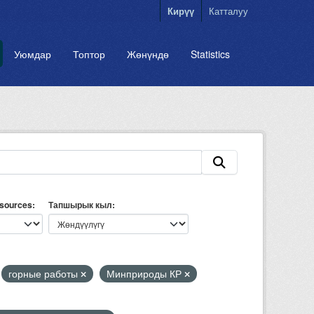
Кирүү
Катталуу
Уюмдар
Топтор
Жөнүндө
Statistics
esources
Тапшырык кыл
горные работы
Минприроды КР