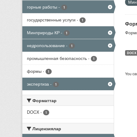
Мини
горные работы
-
1
государственные услуги
-
1
Форм
Минприроды КР
-
Формы
1
недропользование
-
1
DOCX
промышленная безопасность
-
1
формы
-
1
You can
экспертиза
-
1
Форматтар
DOCX
-
1
Лицензиялар