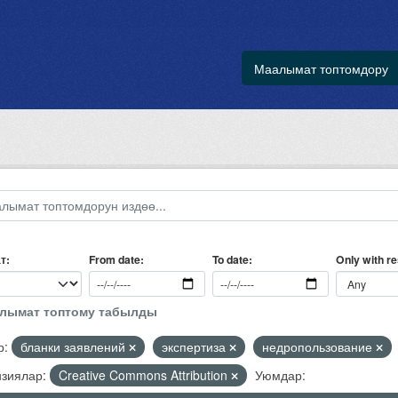
Маалымат топтомдору
т
Only with r
From date
To date
алымат топтому табылды
р:
бланки заявлений
экспертиза
недропользование
зиялар:
Creative Commons Attribution
Уюмдар: