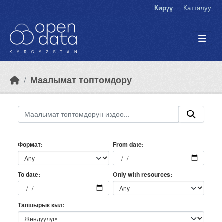
Skip to main content
Кирүү
Катталуу
Маалымат топтомдору
Формат
From date
Only with resources
To date
Тапшырык кыл