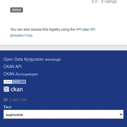
0.0 - 0 ratings
DOCX
You can also access this registry using the
API
(see
API
Документтер
).
Open Data Kyrgyzstan жөнүндө
CKAN API
CKAN Ассоциация
2,662,995
Тил