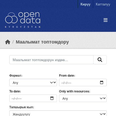
Skip to main content
Кирүү
Катталуу
Маалымат топтомдору
Формат
From date
Only with resources
To date
Тапшырык кыл