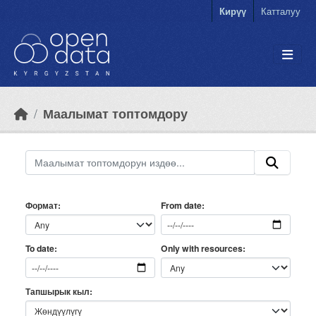
Skip to main content
Кирүү
Катталуу
Маалымат топтомдору
Формат
From date
Only with resources
To date
Тапшырык кыл