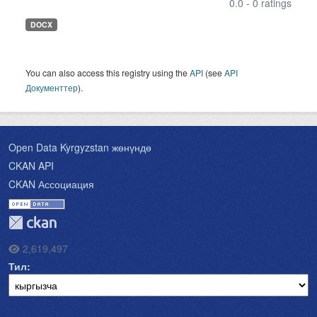
0.0 - 0 ratings
DOCX
You can also access this registry using the
API
(see
API
Документтер
).
Open Data Kyrgyzstan жөнүндө
CKAN API
CKAN Ассоциация
2,619,497
Тил