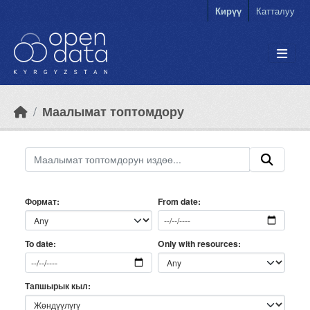
Skip to main content
Кирүү
Катталуу
Маалымат топтомдору
Формат
From date
Only with resources
To date
Тапшырык кыл