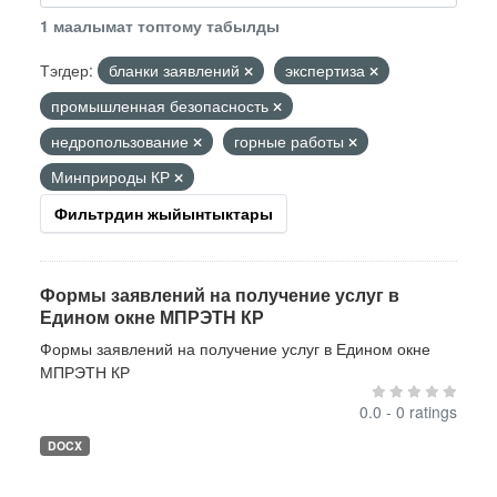
1 маалымат топтому табылды
Тэгдер:
бланки заявлений
экспертиза
промышленная безопасность
недропользование
горные работы
Минприроды КР
Фильтрдин жыйынтыктары
Формы заявлений на получение услуг в
Едином окне МПРЭТН КР
Формы заявлений на получение услуг в Едином окне
МПРЭТН КР
0.0 - 0 ratings
DOCX