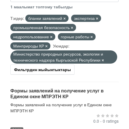
1 маалымат топтому табылды
Тэгдер:
бланки заявлений
экспертиза
промышленная безопасность
недропользование
горные работы
Минприроды КР
Уюмдар:
Министерство природных ресурсов, экологии и
технического надзора Кыргызской Республики
Фильтрдин жыйынтыктары
Формы заявлений на получение услуг в
Едином окне МПРЭТН КР
Формы заявлений на получение услуг в Едином окне
МПРЭТН КР
0.0 - 0 ratings