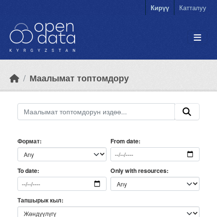
Skip to main content
Кирүү
Катталуу
Маалымат топтомдору
Формат
From date
Only with resources
To date
Тапшырык кыл