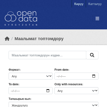
Skip to main content
Кирүү
Катталуу
Маалымат топтомдору
Формат
From date
Only with resources
To date
Тапшырык кыл