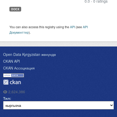
0.0 - 0 ratings
DOCX
You can also access this registry using the
API
(see
API
Документтер
).
Open Data Kyrgyzstan жөнүндө
CKAN API
CKAN Ассоциация
2,624,386
Тил