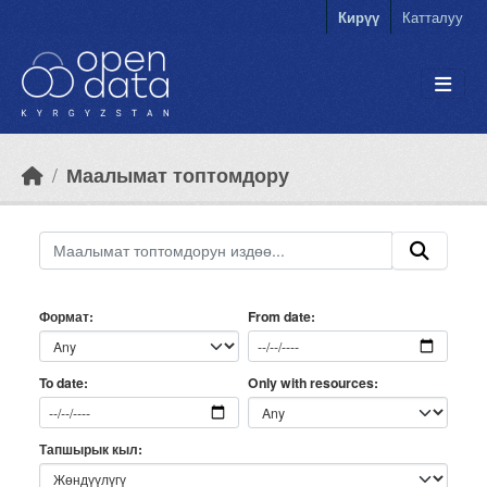
Skip to main content
Кирүү
Катталуу
Маалымат топтомдору
Формат
From date
Only with resources
To date
Тапшырык кыл